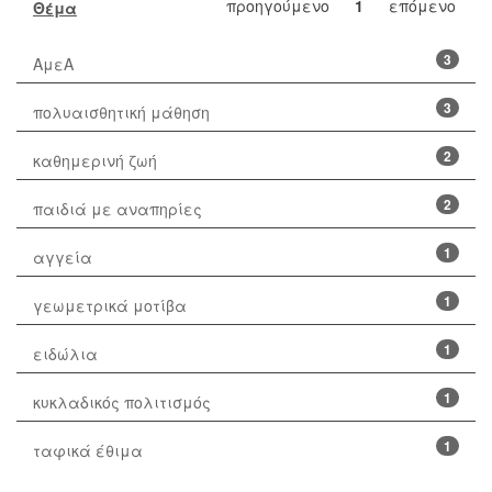
προηγούμενο
1
επόμενο
Θέμα
3
ΑμεΑ
3
πολυαισθητική μάθηση
2
καθημερινή ζωή
2
παιδιά με αναπηρίες
1
αγγεία
1
γεωμετρικά μοτίβα
1
ειδώλια
1
κυκλαδικός πολιτισμός
1
ταφικά έθιμα