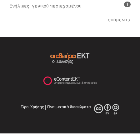
1
Ενήλικες, γενικού περιεχομένου
επόμενο >