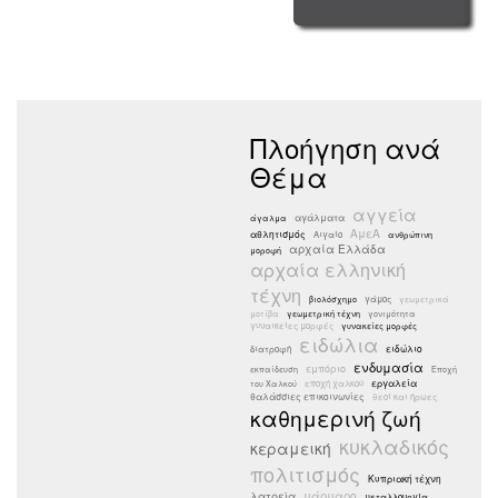
Πλοήγηση ανά
Θέμα
αγγεία
αγάλματα
άγαλμα
ΑμεΑ
αθλητισμός
Αιγαίο
ανθρώπινη
αρχαία Ελλάδα
μοροφή
αρχαία ελληνική
τέχνη
γάμος
βιολόσχημο
γεωμετρικά
μοτίβα
γεωμετρική τέχνη
γονιμότητα
γυναικείες μορφές
γυνακείες μορφές
ειδώλια
ειδώλιο
διατροφή
ενδυμασία
εμπόριο
εκπαίδευση
Εποχή
εργαλεία
εποχή χαλκού
του Χαλκού
θαλάσσιες επικοινωνίες
θεοί και ήρωες
καθημερινή ζωή
κυκλαδικός
κεραμεική
πολιτισμός
Κυπριακή τέχνη
μάρμαρο
λατρεία
μεταλλουργία