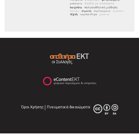
παιδιά με αναπηρίες
μυθολογία
πολυαισθητική μάθηση
παιχνίδια
πόλεμος
στρατός
συμπλέγματα
συμπόσιο
τέχνη
ταφικά έθιμα
χάλκινα