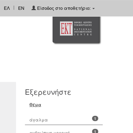
|
ΕΛ
EN
Είσοδος στο αποθετήριο:
Εξερευνήστε
Θέμα
1
άγαλμα
1
ανθρώπινη μοροφή