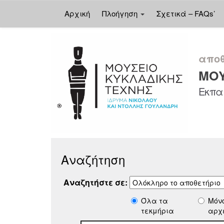
Αρχική
Πλοήγηση
Σχετικά – FAQs’
Skip
navigation
αποθ
ΜΟΥ
Εκπαι
Αναζήτηση
Αναζητήστε σε:
Όλα τα
Μόν
τεκμήρια
αρχ