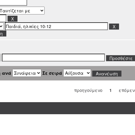
ση
η ανά
Σε σειρά
προηγούμενο
1
επόμεν