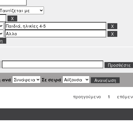
ση
η ανά
Σε σειρά
προηγούμενο
1
επόμεν