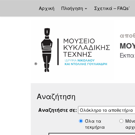
Αρχική
Πλοήγηση
Σχετικά – FAQs’
Skip
navigation
αποθ
ΜΟΥ
Εκπαι
Αναζήτηση
Αναζητήστε σε:
Όλα τα
Μόν
τεκμήρια
αρχ