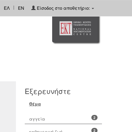
|
ΕΛ
EN
Είσοδος στο αποθετήριο:
Εξερευνήστε
Θέμα
2
αγγεία
2
καθημερινή ζωή