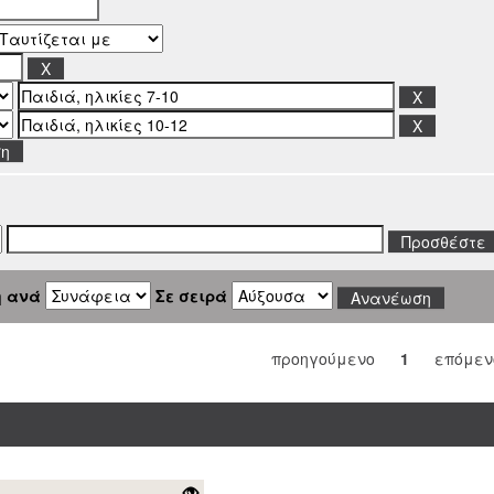
ση
η ανά
Σε σειρά
προηγούμενο
1
επόμεν