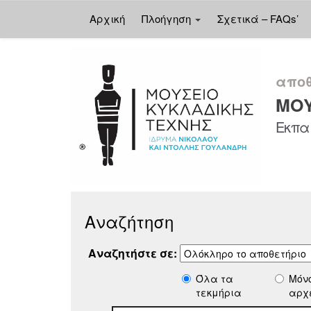
Αρχική
Πλοήγηση
Σχετικά – FAQs’
Skip
navigation
αποθ
ΜΟΥ
Εκπαι
Αναζήτηση
Αναζητήστε σε:
Όλα τα
Μόν
τεκμήρια
αρχ