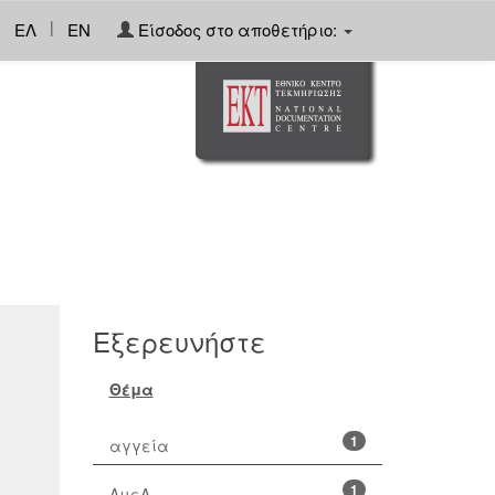
|
ΕΛ
EN
Είσοδος στο αποθετήριο:
Εξερευνήστε
Θέμα
1
αγγεία
1
ΑμεΑ