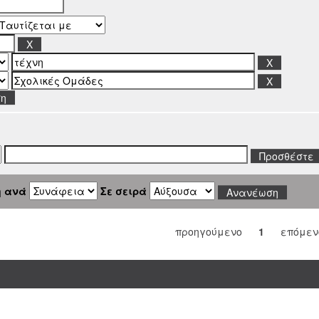
ση
η ανά
Σε σειρά
προηγούμενο
1
επόμεν