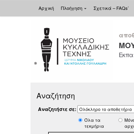
Αρχική
Πλοήγηση
Σχετικά – FAQs’
Skip
navigation
αποθ
ΜΟΥ
Εκπαι
Αναζήτηση
Αναζητήστε σε:
Όλα τα
Μόν
τεκμήρια
αρχ