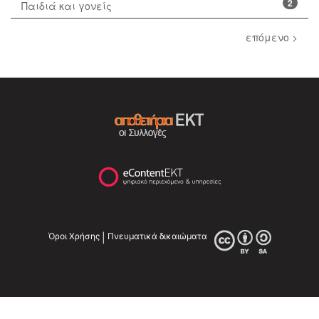
2
Παιδιά και γονείς
επόμενο >