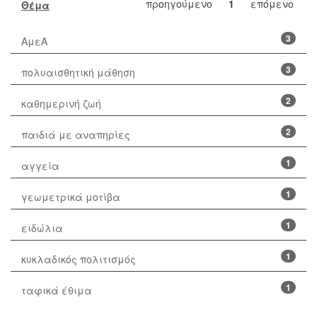
προηγούμενο
1
επόμενο
Θέμα
3
ΑμεΑ
3
πολυαισθητική μάθηση
2
καθημερινή ζωή
2
παιδιά με αναπηρίες
1
αγγεία
1
γεωμετρικά μοτίβα
1
ειδώλια
1
κυκλαδικός πολιτισμός
1
ταφικά έθιμα