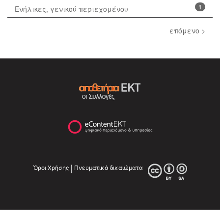
1
Ενήλικες, γενικού περιεχομένου
επόμενο >