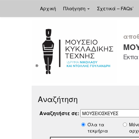
Αρχική
Πλοήγηση
Σχετικά – FAQs’
Skip
navigation
αποθ
ΜΟΥ
Εκπαι
Αναζήτηση
Αναζητήστε σε:
Όλα τα
Μόν
τεκμήρια
αρχ