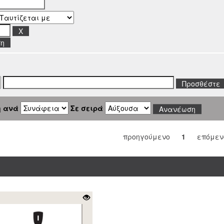
ση
η ανά
Σε σειρά
προηγούμενο
1
επόμεν