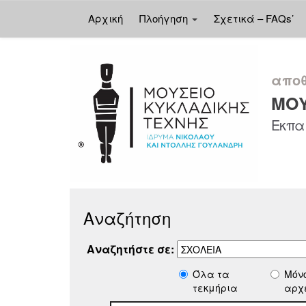
Αρχική
Πλοήγηση
Σχετικά – FAQs’
Skip
navigation
αποθ
ΜΟΥ
Εκπαι
Αναζήτηση
Αναζητήστε σε:
Όλα τα
Μόν
τεκμήρια
αρχ