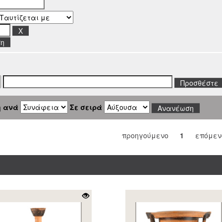
ση
η ανά
Σε σειρά
προηγούμενο
1
επόμεν