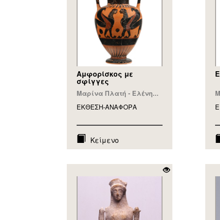
Αμφορίσκος με
Ε
σφίγγες
Μαρίνα Πλατή - Ελένη...
Μ
ΕΚΘΕΣΗ-ΑΝΑΦΟΡA
Ε
Κείμενο