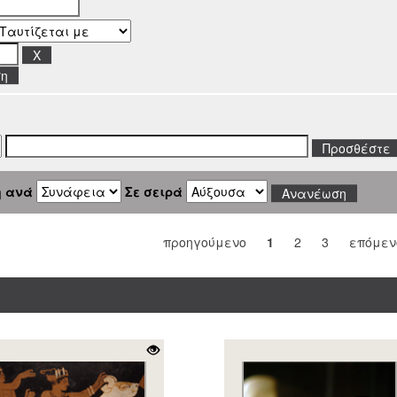
ση
η ανά
Σε σειρά
προηγούμενο
1
2
3
επόμεν