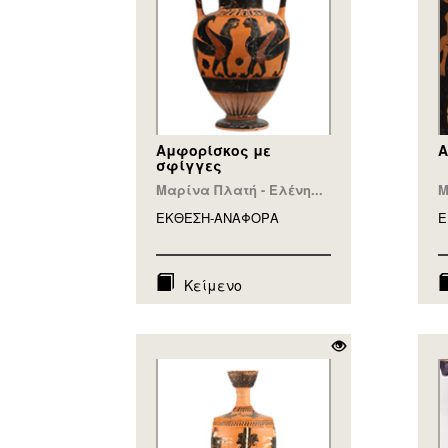
Αμφορίσκος με
Α
σφίγγες
Μαρίνα Πλατή - Ελένη...
Μ
ΕΚΘΕΣΗ-ΑΝΑΦΟΡA
Ε
Κείμενο