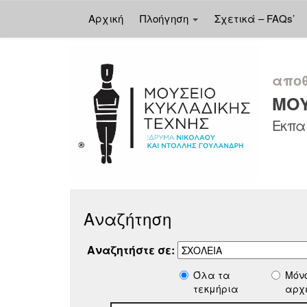
Αρχική
Πλοήγηση
Σχετικά – FAQs’
Skip
navigation
αποθ
ΜΟΥ
Εκπαι
Αναζήτηση
Αναζητήστε σε:
Όλα τα
Μόν
τεκμήρια
αρχ