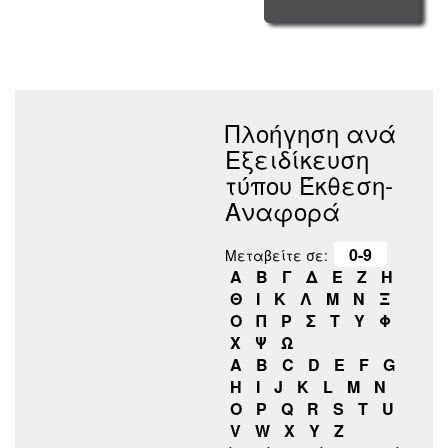
Πλοήγηση ανά
Εξειδίκευση
τύπου Έκθεση-
Αναφορά
0-9
Μεταβείτε σε:
Α
Β
Γ
Δ
Ε
Ζ
Η
Θ
Ι
Κ
Λ
Μ
Ν
Ξ
Ο
Π
Ρ
Σ
Τ
Υ
Φ
Χ
Ψ
Ω
A
B
C
D
E
F
G
H
I
J
K
L
M
N
O
P
Q
R
S
T
U
V
W
X
Y
Z