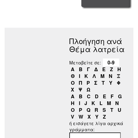
Πλοήγηση ανά
Θέμα λατρεία
0-9
Μεταβείτε σε:
Α
Β
Γ
Δ
Ε
Ζ
Η
Θ
Ι
Κ
Λ
Μ
Ν
Ξ
Ο
Π
Ρ
Σ
Τ
Υ
Φ
Χ
Ψ
Ω
A
B
C
D
E
F
G
H
I
J
K
L
M
N
O
P
Q
R
S
T
U
V
W
X
Y
Z
ή εισάγετε λίγα αρχικά
γράμματα: