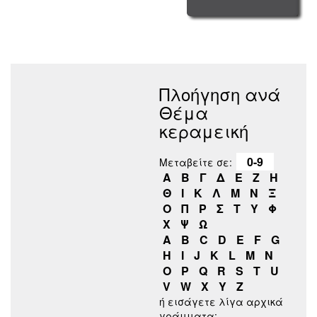
Πλοήγηση ανά
Θέμα
κεραμεική
0-9
Μεταβείτε σε:
Α
Β
Γ
Δ
Ε
Ζ
Η
Θ
Ι
Κ
Λ
Μ
Ν
Ξ
Ο
Π
Ρ
Σ
Τ
Υ
Φ
Χ
Ψ
Ω
A
B
C
D
E
F
G
H
I
J
K
L
M
N
O
P
Q
R
S
T
U
V
W
X
Y
Z
ή εισάγετε λίγα αρχικά
γράμματα: