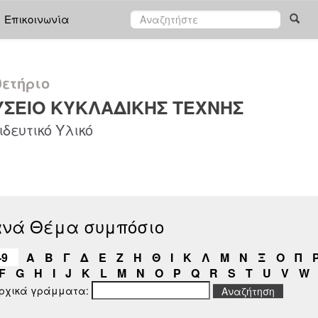
Επικοινωνία
ετήριο
ΣΕΙΟ ΚΥΚΛΑΔΙΚΗΣ ΤΕΧΝΗΣ
δευτικό Υλικό
ανά Θέμα συμπόσιο
-9
Α
Β
Γ
Δ
Ε
Ζ
Η
Θ
Ι
Κ
Λ
Μ
Ν
Ξ
Ο
Π
F
G
H
I
J
K
L
M
N
O
P
Q
R
S
T
U
V
W
αρχικά γράμματα: