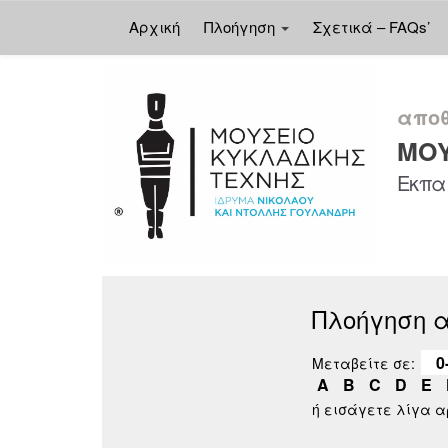
Αρχική
Πλοήγηση
Σχετικά – FAQs’
Skip
navigation
αποθ
ΜΟΥ
Εκπαι
Πλοήγηση 
0
Μεταβείτε σε:
A
B
C
D
E
ή εισάγετε λίγα 