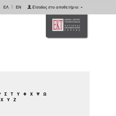
|
ΕΛ
EN
Είσοδος στο αποθετήριο:
Ρ
Σ
Τ
Υ
Φ
Χ
Ψ
Ω
X
Y
Z