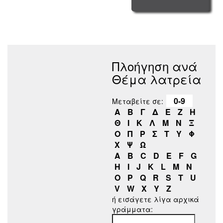
Πλοήγηση ανά
Θέμα λατρεία
0-9
Μεταβείτε σε:
Α
Β
Γ
Δ
Ε
Ζ
Η
Θ
Ι
Κ
Λ
Μ
Ν
Ξ
Ο
Π
Ρ
Σ
Τ
Υ
Φ
Χ
Ψ
Ω
A
B
C
D
E
F
G
H
I
J
K
L
M
N
O
P
Q
R
S
T
U
V
W
X
Y
Z
ή εισάγετε λίγα αρχικά
γράμματα: