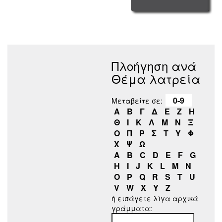
Πλοήγηση ανά
Θέμα λατρεία
0-9
Μεταβείτε σε:
Α
Β
Γ
Δ
Ε
Ζ
Η
Θ
Ι
Κ
Λ
Μ
Ν
Ξ
Ο
Π
Ρ
Σ
Τ
Υ
Φ
Χ
Ψ
Ω
A
B
C
D
E
F
G
H
I
J
K
L
M
N
O
P
Q
R
S
T
U
V
W
X
Y
Z
ή εισάγετε λίγα αρχικά
γράμματα: