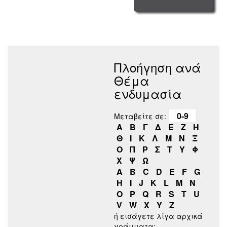
Πλοήγηση ανά
Θέμα
ενδυμασία
0-9
Μεταβείτε σε:
Α
Β
Γ
Δ
Ε
Ζ
Η
Θ
Ι
Κ
Λ
Μ
Ν
Ξ
Ο
Π
Ρ
Σ
Τ
Υ
Φ
Χ
Ψ
Ω
A
B
C
D
E
F
G
H
I
J
K
L
M
N
O
P
Q
R
S
T
U
V
W
X
Y
Z
ή εισάγετε λίγα αρχικά
γράμματα: