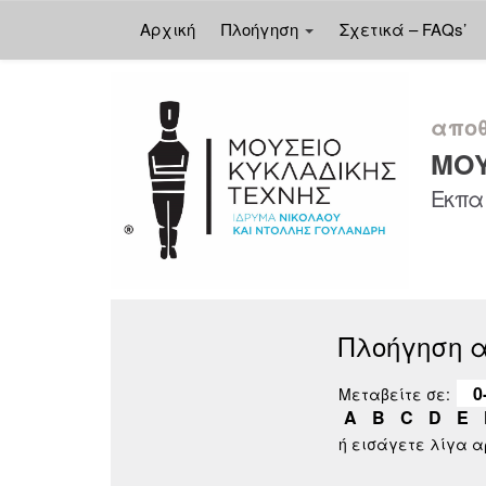
Αρχική
Πλοήγηση
Σχετικά – FAQs’
Skip
navigation
αποθ
ΜΟΥ
Εκπαι
Πλοήγηση 
0
Μεταβείτε σε:
A
B
C
D
E
ή εισάγετε λίγα 