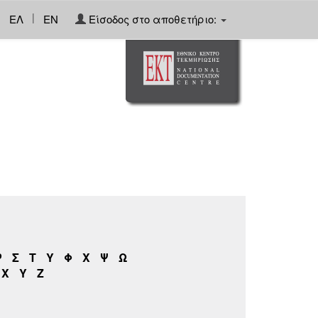
|
ΕΛ
EN
Είσοδος στο αποθετήριο:
Ρ
Σ
Τ
Υ
Φ
Χ
Ψ
Ω
X
Y
Z