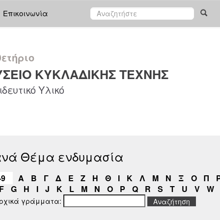
Επικοινωνία
ετήριο
ΣΕΙΟ ΚΥΚΛΑΔΙΚΗΣ ΤΕΧΝΗΣ
δευτικό Υλικό
ανά Θέμα ενδυμασία
-9
Α
Β
Γ
Δ
Ε
Ζ
Η
Θ
Ι
Κ
Λ
Μ
Ν
Ξ
Ο
Π
F
G
H
I
J
K
L
M
N
O
P
Q
R
S
T
U
V
W
αρχικά γράμματα: