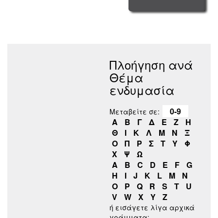
Πλοήγηση ανά
Θέμα
ενδυμασία
0-9
Μεταβείτε σε:
Α
Β
Γ
Δ
Ε
Ζ
Η
Θ
Ι
Κ
Λ
Μ
Ν
Ξ
Ο
Π
Ρ
Σ
Τ
Υ
Φ
Χ
Ψ
Ω
A
B
C
D
E
F
G
H
I
J
K
L
M
N
O
P
Q
R
S
T
U
V
W
X
Y
Z
ή εισάγετε λίγα αρχικά
γράμματα: