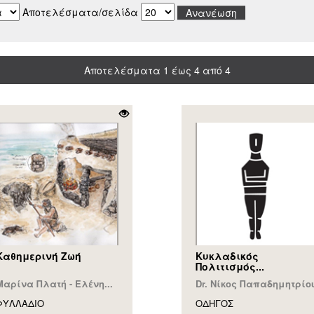
Αποτελέσματα/σελίδα
Αποτελέσματα 1 έως 4 από 4
Καθημερινή Ζωή
Κυκλαδικός
Πολιτισμός...
Μαρίνα Πλατή - Ελένη...
Dr. Νίκος Παπαδημητρίο
ΦΥΛΛAΔΙΟ
ΟΔΗΓΟΣ