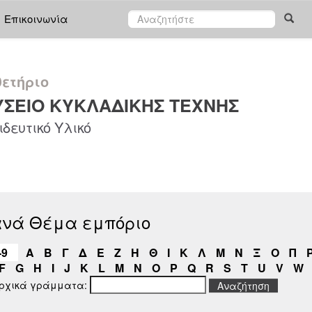
Επικοινωνία
ετήριο
ΣΕΙΟ ΚΥΚΛΑΔΙΚΗΣ ΤΕΧΝΗΣ
δευτικό Υλικό
ανά Θέμα εμπόριο
-9
Α
Β
Γ
Δ
Ε
Ζ
Η
Θ
Ι
Κ
Λ
Μ
Ν
Ξ
Ο
Π
F
G
H
I
J
K
L
M
N
O
P
Q
R
S
T
U
V
W
αρχικά γράμματα: