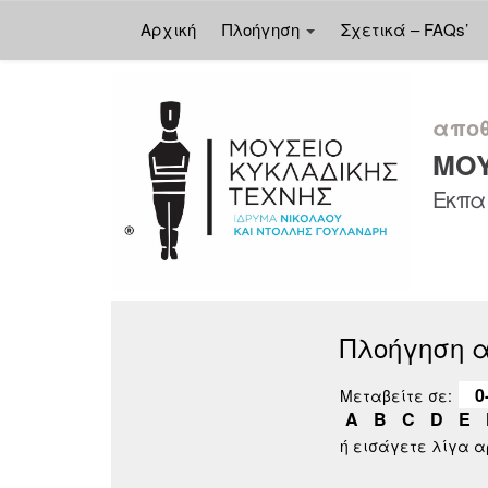
Αρχική
Πλοήγηση
Σχετικά – FAQs’
Skip
navigation
αποθ
ΜΟΥ
Εκπαι
Πλοήγηση 
0
Μεταβείτε σε:
A
B
C
D
E
ή εισάγετε λίγα 