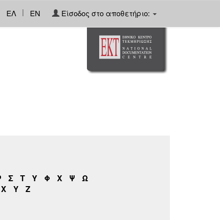
|
ΕΛ
EN
Είσοδος στο αποθετήριο:
Ρ
Σ
Τ
Υ
Φ
Χ
Ψ
Ω
X
Y
Z