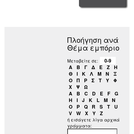
Πλοήγηση ανά
Θέμα εμπόριο
0-9
Μεταβείτε σε:
Α
Β
Γ
Δ
Ε
Ζ
Η
Θ
Ι
Κ
Λ
Μ
Ν
Ξ
Ο
Π
Ρ
Σ
Τ
Υ
Φ
Χ
Ψ
Ω
A
B
C
D
E
F
G
H
I
J
K
L
M
N
O
P
Q
R
S
T
U
V
W
X
Y
Z
ή εισάγετε λίγα αρχικά
γράμματα: