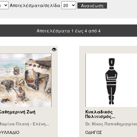
Αποτελέσματα/σελίδα
Αποτελέσματα 1 έως 4 από 4
Καθημερινή Ζωή
Κυκλαδικός
Πολιτισμός...
Μαρίνα Πλατή - Ελένη...
Dr. Νίκος Παπαδημητρίο
ΦΥΛΛAΔΙΟ
ΟΔΗΓΟΣ