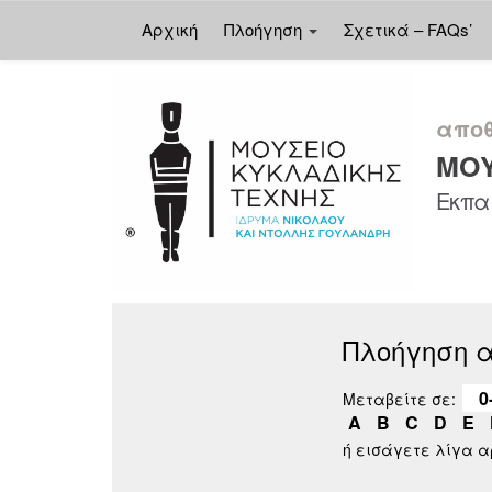
Αρχική
Πλοήγηση
Σχετικά – FAQs’
Skip
navigation
αποθ
ΜΟΥ
Εκπαι
Πλοήγηση 
0
Μεταβείτε σε:
A
B
C
D
E
ή εισάγετε λίγα 