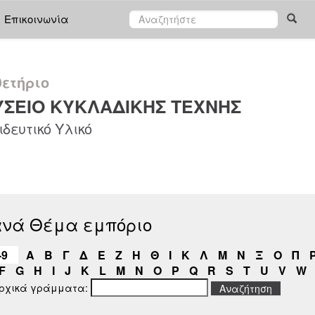
Επικοινωνία
ετήριο
ΣΕΙΟ ΚΥΚΛΑΔΙΚΗΣ ΤΕΧΝΗΣ
δευτικό Υλικό
ανά Θέμα εμπόριο
-9
Α
Β
Γ
Δ
Ε
Ζ
Η
Θ
Ι
Κ
Λ
Μ
Ν
Ξ
Ο
Π
F
G
H
I
J
K
L
M
N
O
P
Q
R
S
T
U
V
W
αρχικά γράμματα: