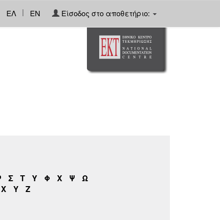
|
ΕΛ
EN
Είσοδος στο αποθετήριο:
Ρ
Σ
Τ
Υ
Φ
Χ
Ψ
Ω
X
Y
Z