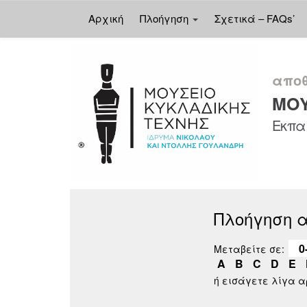
Αρχική
Πλοήγηση
Σχετικά – FAQs’
Skip
navigation
αποθ
ΜΟΥ
Εκπαι
Πλοήγηση 
0
Μεταβείτε σε:
A
B
C
D
E
ή εισάγετε λίγα 