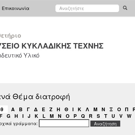
Επικοινωνία
ετήριο
ΣΕΙΟ ΚΥΚΛΑΔΙΚΗΣ ΤΕΧΝΗΣ
δευτικό Υλικό
ανά Θέμα διατροφή
-9
Α
Β
Γ
Δ
Ε
Ζ
Η
Θ
Ι
Κ
Λ
Μ
Ν
Ξ
Ο
Π
F
G
H
I
J
K
L
M
N
O
P
Q
R
S
T
U
V
W
αρχικά γράμματα: