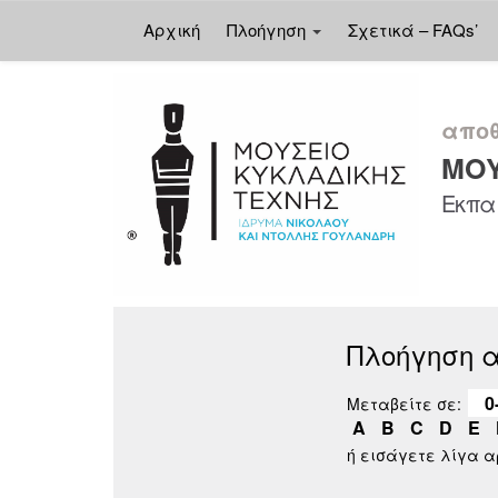
Αρχική
Πλοήγηση
Σχετικά – FAQs’
Skip
navigation
αποθ
ΜΟΥ
Εκπαι
Πλοήγηση 
0
Μεταβείτε σε:
A
B
C
D
E
ή εισάγετε λίγα 