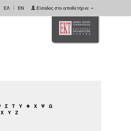
|
ΕΛ
EN
Είσοδος στο αποθετήριο:
Ρ
Σ
Τ
Υ
Φ
Χ
Ψ
Ω
X
Y
Z