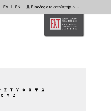
|
ΕΛ
EN
Είσοδος στο αποθετήριο:
Ρ
Σ
Τ
Υ
Φ
Χ
Ψ
Ω
X
Y
Z