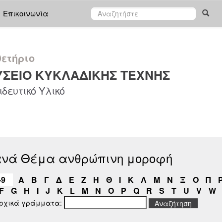
Επικοινωνία
ετήριο
ΣΕΙΟ ΚΥΚΛΑΔΙΚΗΣ ΤΕΧΝΗΣ
δευτικό Υλικό
ανά Θέμα ανθρώπινη μοροφή
-9
Α
Β
Γ
Δ
Ε
Ζ
Η
Θ
Ι
Κ
Λ
Μ
Ν
Ξ
Ο
Π
F
G
H
I
J
K
L
M
N
O
P
Q
R
S
T
U
V
W
αρχικά γράμματα: