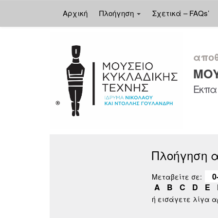
Αρχική
Πλοήγηση
Σχετικά – FAQs’
Skip
navigation
αποθ
ΜΟΥ
Εκπαι
Πλοήγηση 
0
Μεταβείτε σε:
A
B
C
D
E
ή εισάγετε λίγα 