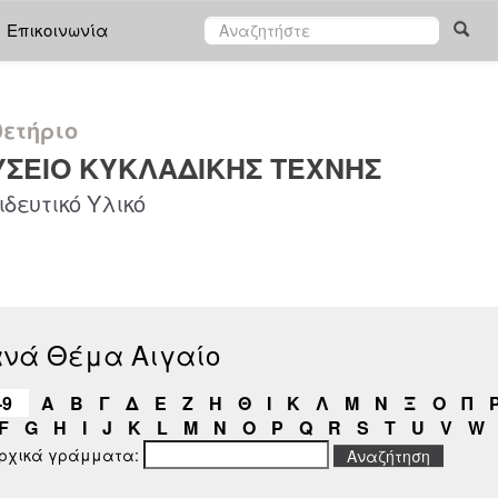
Επικοινωνία
ετήριο
ΣΕΙΟ ΚΥΚΛΑΔΙΚΗΣ ΤΕΧΝΗΣ
δευτικό Υλικό
ανά Θέμα Αιγαίο
-9
Α
Β
Γ
Δ
Ε
Ζ
Η
Θ
Ι
Κ
Λ
Μ
Ν
Ξ
Ο
Π
F
G
H
I
J
K
L
M
N
O
P
Q
R
S
T
U
V
W
αρχικά γράμματα: