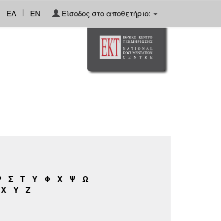
|
ΕΛ
EN
Είσοδος στο αποθετήριο:
Ρ
Σ
Τ
Υ
Φ
Χ
Ψ
Ω
X
Y
Z