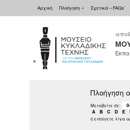
Αρχική
Πλοήγηση
Σχετικά – FAQs’
Skip
navigation
αποθ
ΜΟΥ
Εκπαι
Πλοήγηση 
0
Μεταβείτε σε:
A
B
C
D
E
ή εισάγετε λίγα 