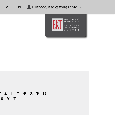
|
ΕΛ
EN
Είσοδος στο αποθετήριο:
Ρ
Σ
Τ
Υ
Φ
Χ
Ψ
Ω
X
Y
Z