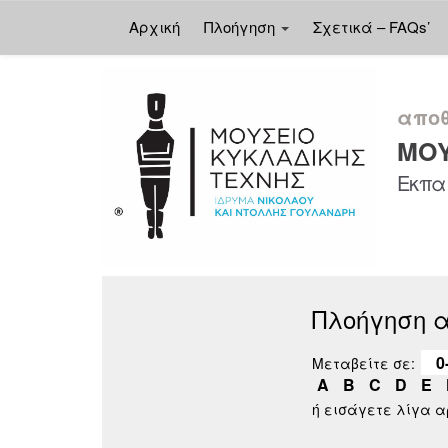
Αρχική
Πλοήγηση
Σχετικά – FAQs’
Skip
navigation
αποθ
ΜΟΥ
Εκπαι
Πλοήγηση 
0
Μεταβείτε σε:
A
B
C
D
E
ή εισάγετε λίγα 