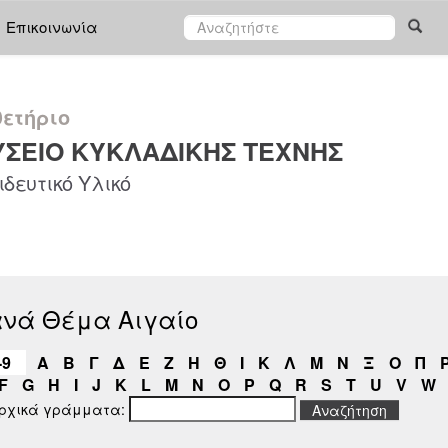
Επικοινωνία
ετήριο
ΣΕΙΟ ΚΥΚΛΑΔΙΚΗΣ ΤΕΧΝΗΣ
δευτικό Υλικό
ανά Θέμα Αιγαίο
-9
Α
Β
Γ
Δ
Ε
Ζ
Η
Θ
Ι
Κ
Λ
Μ
Ν
Ξ
Ο
Π
F
G
H
I
J
K
L
M
N
O
P
Q
R
S
T
U
V
W
αρχικά γράμματα: