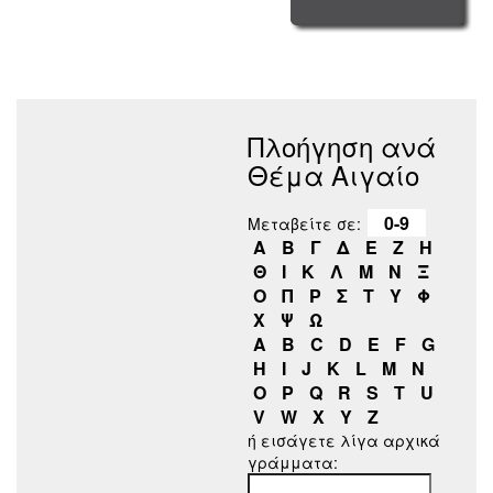
Πλοήγηση ανά
Θέμα Αιγαίο
0-9
Μεταβείτε σε:
Α
Β
Γ
Δ
Ε
Ζ
Η
Θ
Ι
Κ
Λ
Μ
Ν
Ξ
Ο
Π
Ρ
Σ
Τ
Υ
Φ
Χ
Ψ
Ω
A
B
C
D
E
F
G
H
I
J
K
L
M
N
O
P
Q
R
S
T
U
V
W
X
Y
Z
ή εισάγετε λίγα αρχικά
γράμματα: