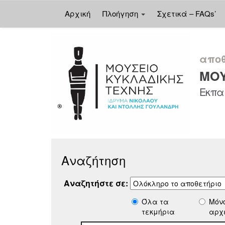
Αρχική
Πλοήγηση
Σχετικά – FAQs’
Skip
navigation
αποθ
ΜΟΥ
Εκπαι
Αναζήτηση
Αναζητήστε σε:
Όλα τα
Μόν
τεκμήρια
αρχ