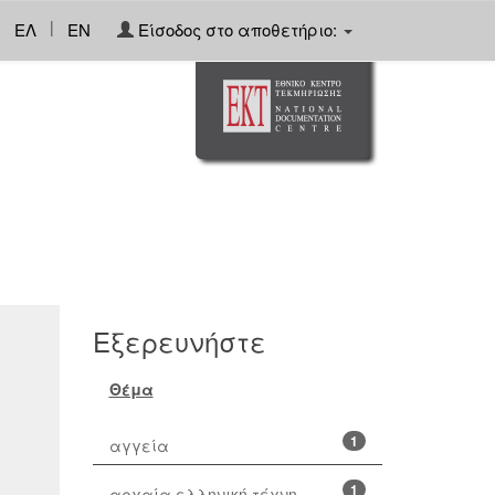
|
ΕΛ
EN
Είσοδος στο αποθετήριο:
Εξερευνήστε
Θέμα
1
αγγεία
1
αρχαία ελληνική τέχνη