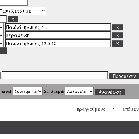
ση
η ανά
Σε σειρά
προηγούμενο
1
επόμεν