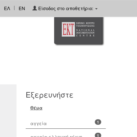
|
ΕΛ
EN
Είσοδος στο αποθετήριο:
Εξερευνήστε
Θέμα
1
αγγεία
1
αρχαία ελληνική τέχνη