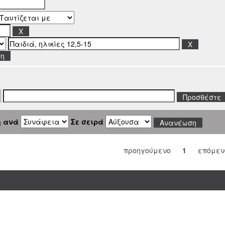
ση
η ανά
Σε σειρά
προηγούμενο
1
επόμεν