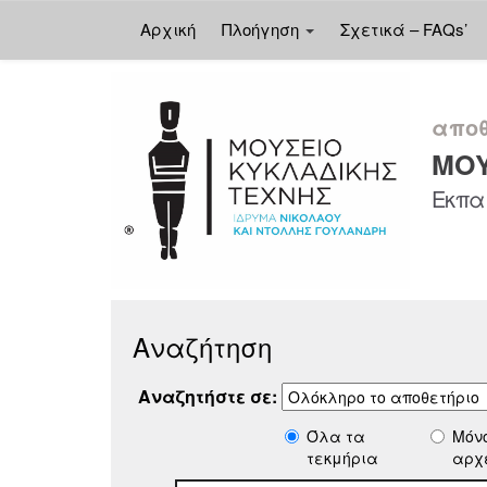
Αρχική
Πλοήγηση
Σχετικά – FAQs’
Skip
navigation
αποθ
ΜΟΥ
Εκπαι
Αναζήτηση
Αναζητήστε σε:
Όλα τα
Μόν
τεκμήρια
αρχ