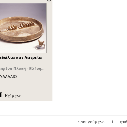
ιδώλια και Λατρεία
αρίνα Πλατή - Ελένη...
ΥΛΛAΔΙΟ
Κείμενο
προηγούμενο
1
επ