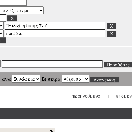
ση
η ανά
Σε σειρά
προηγούμενο
1
επόμεν