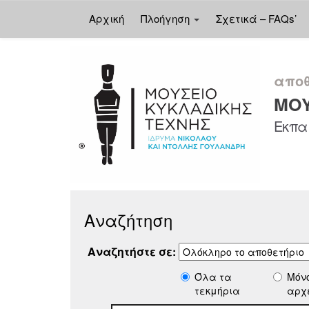
Αρχική
Πλοήγηση
Σχετικά – FAQs’
Skip
navigation
αποθ
ΜΟΥ
Εκπαι
Αναζήτηση
Αναζητήστε σε:
Όλα τα
Μόν
τεκμήρια
αρχ