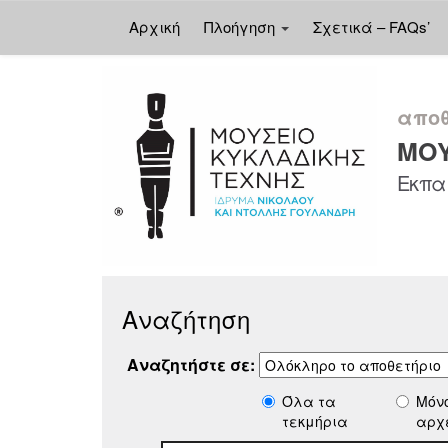
Αρχική
Πλοήγηση
Σχετικά – FAQs’
Skip
navigation
αποθ
ΜΟΥ
Εκπαι
Αναζήτηση
Αναζητήστε σε:
Όλα τα
Μόν
τεκμήρια
αρχ