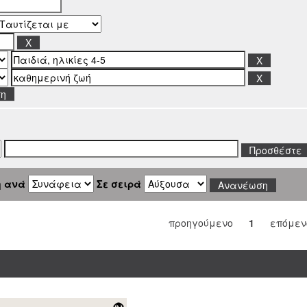
ση
η ανά
Σε σειρά
προηγούμενο
1
επόμεν