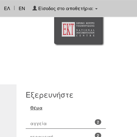
|
ΕΛ
EN
Είσοδος στο αποθετήριο:
Εξερευνήστε
Θέμα
2
αγγεία
2
κεραμεική