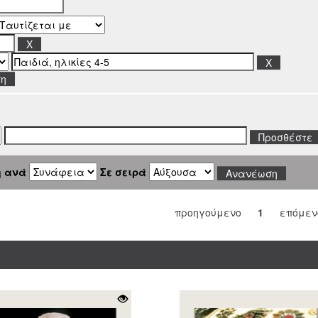
ση
η ανά
Σε σειρά
προηγούμενο
1
επόμεν