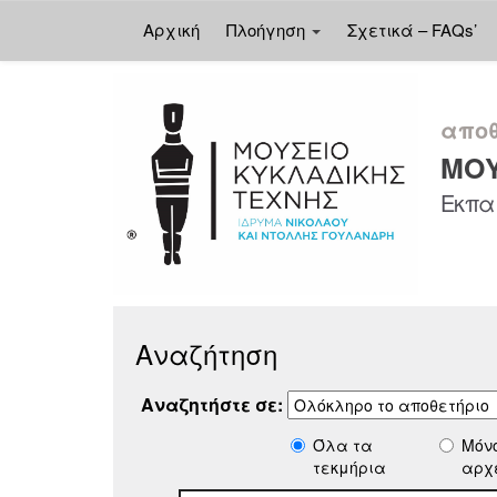
Αρχική
Πλοήγηση
Σχετικά – FAQs’
Skip
navigation
αποθ
ΜΟΥ
Εκπαι
Αναζήτηση
Αναζητήστε σε:
Όλα τα
Μόν
τεκμήρια
αρχ