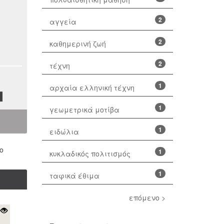
2
αγγεία
2
καθημερινή ζωή
2
τέχνη
1
αρχαία ελληνική τέχνη
1
γεωμετρικά μοτίβα
1
ειδώλια
ο
1
κυκλαδικός πολιτισμός
1
ταφικά έθιμα
επόμενο >