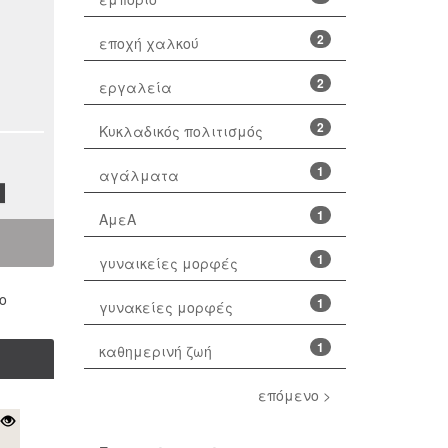
2
εποχή χαλκού
2
εργαλεία
2
Κυκλαδικός πολιτισμός
1
αγάλματα
1
ΑμεΑ
1
γυναικείες μορφές
ο
1
γυνακείες μορφές
1
καθημερινή ζωή
επόμενο >