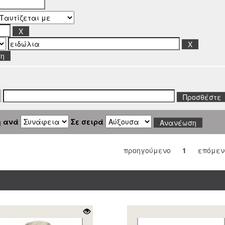
ση
η ανά
Σε σειρά
προηγούμενο
1
επόμεν