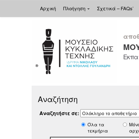
Αρχική
Πλοήγηση
Σχετικά – FAQs’
Skip
navigation
αποθ
ΜΟΥ
Εκπαι
Αναζήτηση
Αναζητήστε σε:
Όλα τα
Μόν
τεκμήρια
αρχ