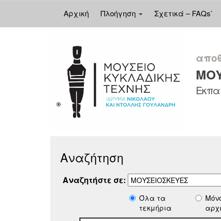
Αρχική
Πλοήγηση
Σχετικά – FAQs’
Skip
navigation
αποθ
ΜΟΥ
Εκπαι
Αναζήτηση
Αναζητήστε σε:
Όλα τα
Μόν
τεκμήρια
αρχ