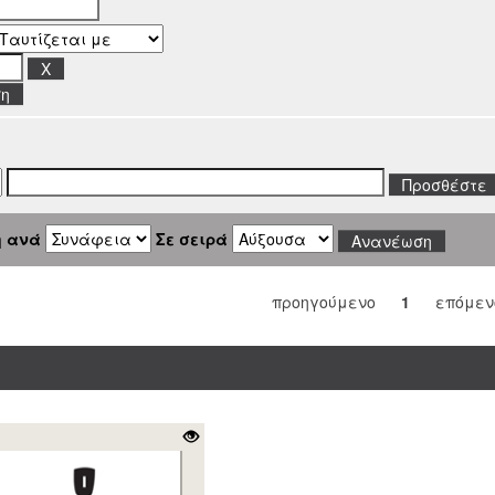
ση
η ανά
Σε σειρά
προηγούμενο
1
επόμεν