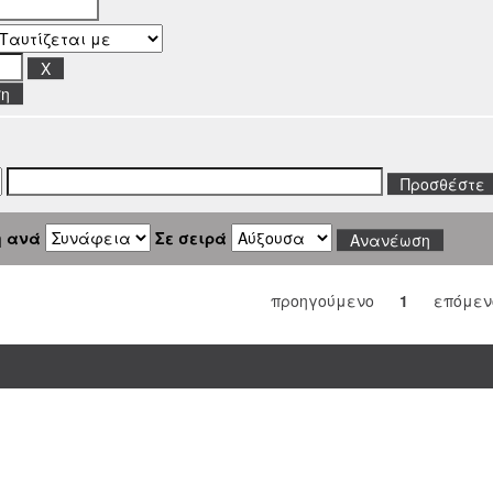
ση
η ανά
Σε σειρά
προηγούμενο
1
επόμεν