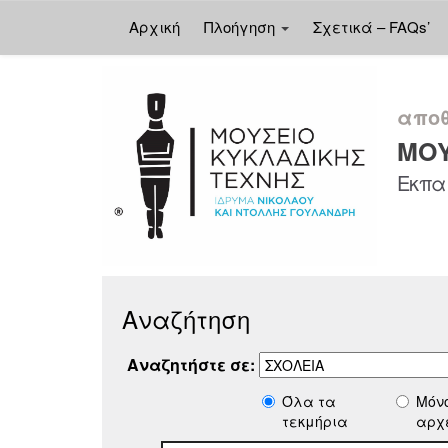
Αρχική
Πλοήγηση
Σχετικά – FAQs’
Skip
navigation
αποθ
ΜΟΥ
Εκπαι
Αναζήτηση
Αναζητήστε σε:
Όλα τα
Μόν
τεκμήρια
αρχ