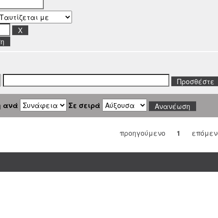
ση
η ανά
Σε σειρά
προηγούμενο
1
επόμεν