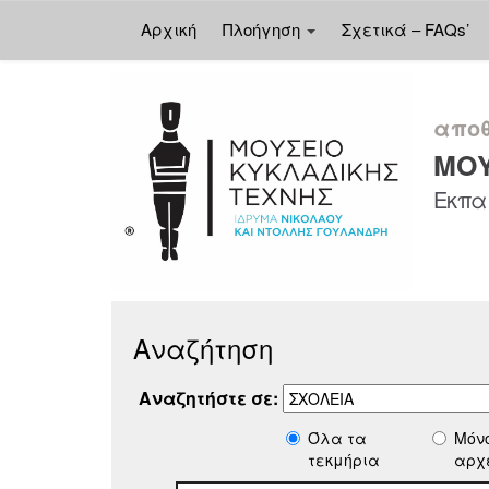
Αρχική
Πλοήγηση
Σχετικά – FAQs’
Skip
navigation
αποθ
ΜΟΥ
Εκπαι
Αναζήτηση
Αναζητήστε σε:
Όλα τα
Μόν
τεκμήρια
αρχ