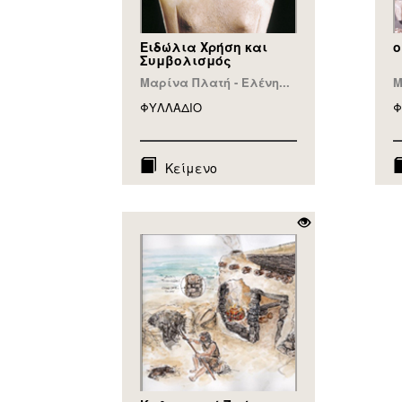
Ειδώλια Χρήση και
ο
Συμβολισμός
Μαρίνα Πλατή - Ελένη...
Μ
ΦΥΛΛAΔΙΟ
Φ
Κείμενο