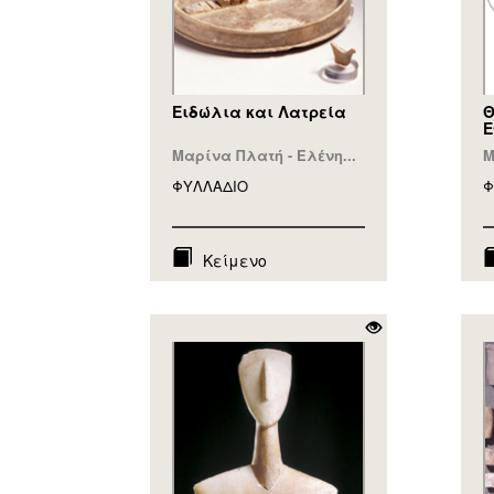
Ειδώλια και Λατρεία
Θ
Ε
Μαρίνα Πλατή - Ελένη...
Μ
ΦΥΛΛAΔΙΟ
Φ
Κείμενο