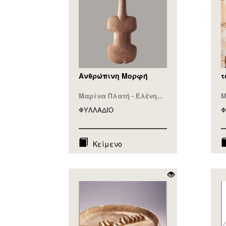
Ανθρώπινη Μορφή
τ
Μαρίνα Πλατή - Ελένη...
Μ
ΦΥΛΛAΔΙΟ
Φ
Κείμενο