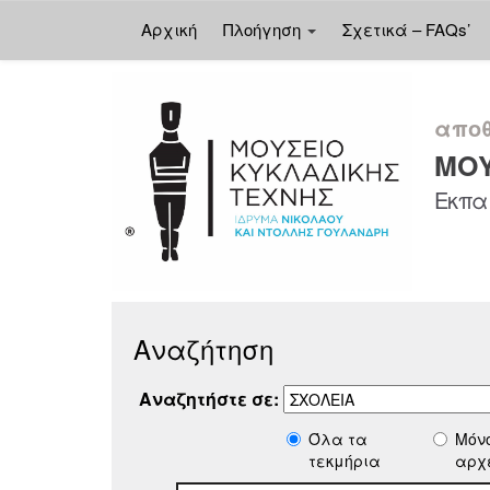
Αρχική
Πλοήγηση
Σχετικά – FAQs’
Skip
navigation
αποθ
ΜΟΥ
Εκπαι
Αναζήτηση
Αναζητήστε σε:
Όλα τα
Μόν
τεκμήρια
αρχ