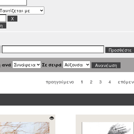
ση
η ανά
Σε σειρά
προηγούμενο
1
2
3
4
επόμεν