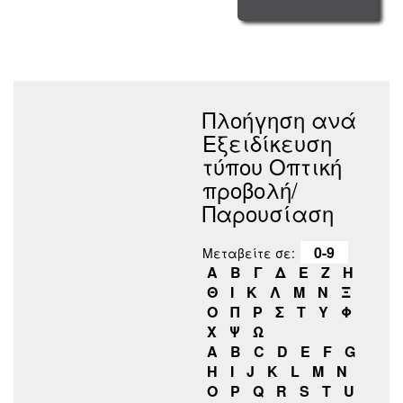
Πλοήγηση ανά
Εξειδίκευση
τύπου Οπτική
προβολή/
Παρουσίαση
0-9
Μεταβείτε σε:
Α
Β
Γ
Δ
Ε
Ζ
Η
Θ
Ι
Κ
Λ
Μ
Ν
Ξ
Ο
Π
Ρ
Σ
Τ
Υ
Φ
Χ
Ψ
Ω
A
B
C
D
E
F
G
H
I
J
K
L
M
N
O
P
Q
R
S
T
U