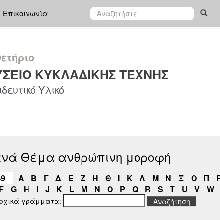
Επικοινωνία
ετήριο
ΣΕΙΟ ΚΥΚΛΑΔΙΚΗΣ ΤΕΧΝΗΣ
δευτικό Υλικό
ανά Θέμα ανθρώπινη μοροφή
-9
Α
Β
Γ
Δ
Ε
Ζ
Η
Θ
Ι
Κ
Λ
Μ
Ν
Ξ
Ο
Π
F
G
H
I
J
K
L
M
N
O
P
Q
R
S
T
U
V
W
αρχικά γράμματα: