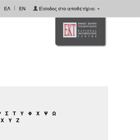
|
ΕΛ
EN
Είσοδος στο αποθετήριο:
Ρ
Σ
Τ
Υ
Φ
Χ
Ψ
Ω
X
Y
Z