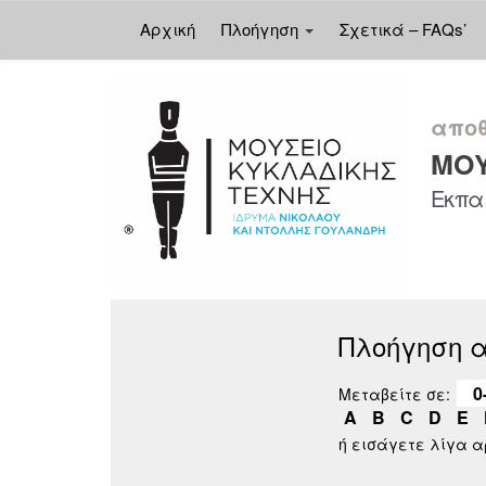
Αρχική
Πλοήγηση
Σχετικά – FAQs’
Skip
navigation
αποθ
ΜΟΥ
Εκπαι
Πλοήγηση 
0
Μεταβείτε σε:
A
B
C
D
E
ή εισάγετε λίγα 