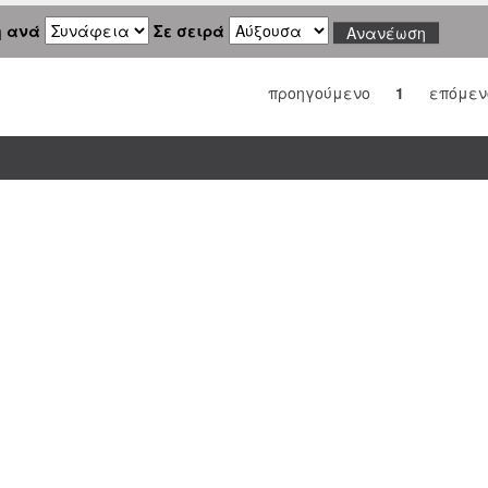
η ανά
Σε σειρά
προηγούμενο
1
επόμεν