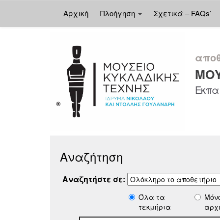
Αρχική
Πλοήγηση
Σχετικά – FAQs’
Skip
navigation
αποθ
ΜΟΥ
Εκπαι
Αναζήτηση
Αναζητήστε σε:
Όλα τα
Μόν
τεκμήρια
αρχ