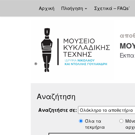
Αρχική
Πλοήγηση
Σχετικά – FAQs’
Skip
navigation
αποθ
ΜΟΥ
Εκπαι
Αναζήτηση
Αναζητήστε σε:
Όλα τα
Μόν
τεκμήρια
αρχ