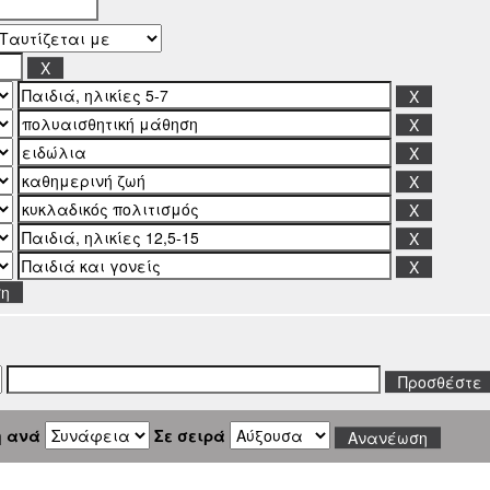
ση
η ανά
Σε σειρά