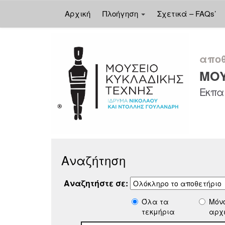
Αρχική
Πλοήγηση
Σχετικά – FAQs’
Skip
navigation
αποθ
ΜΟΥ
Εκπαι
Αναζήτηση
Αναζητήστε σε:
Όλα τα
Μόν
τεκμήρια
αρχ