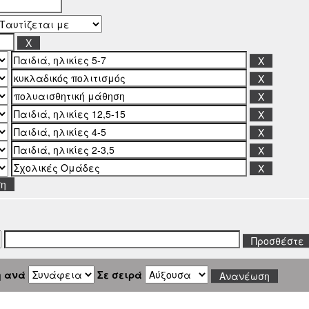
ση
η ανά
Σε σειρά