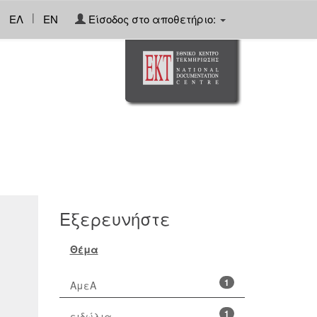
|
ΕΛ
EN
Είσοδος στο αποθετήριο:
Εξερευνήστε
Θέμα
1
ΑμεΑ
1
ειδώλια