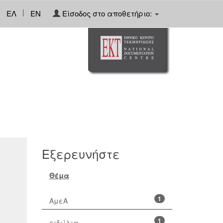
|
ΕΛ
EN
Είσοδος στο αποθετήριο:
Εξερευνήστε
Θέμα
1
ΑμεΑ
1
ειδώλια