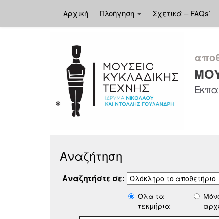
Αρχική
Πλοήγηση
Σχετικά – FAQs’
Skip
navigation
αποθ
ΜΟΥ
Εκπαι
Αναζήτηση
Αναζητήστε σε:
Όλα τα
Μόν
τεκμήρια
αρχ