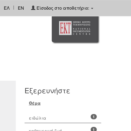
|
ΕΛ
EN
Είσοδος στο αποθετήριο:
Εξερευνήστε
Θέμα
1
ειδώλια
1
καθημερινή ζωή