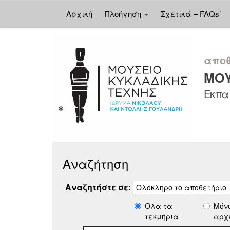
Αρχική
Πλοήγηση
Σχετικά – FAQs’
Skip
navigation
αποθ
ΜΟΥ
Εκπαι
Αναζήτηση
Αναζητήστε σε:
Όλα τα
Μόν
τεκμήρια
αρχ