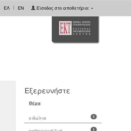
|
ΕΛ
EN
Είσοδος στο αποθετήριο:
Εξερευνήστε
Θέμα
1
ειδώλια
1
καθημερινή ζωή