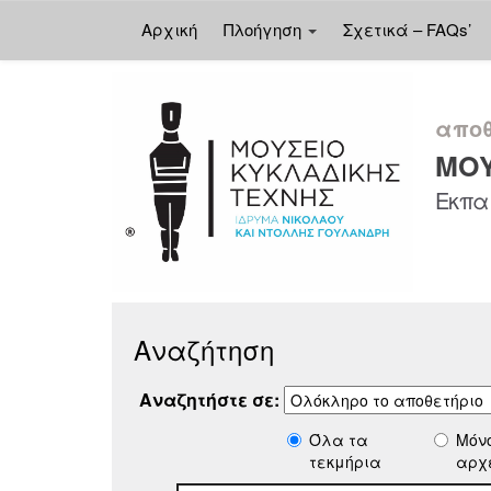
Αρχική
Πλοήγηση
Σχετικά – FAQs’
Skip
navigation
αποθ
ΜΟΥ
Εκπαι
Αναζήτηση
Αναζητήστε σε:
Όλα τα
Μόν
τεκμήρια
αρχ