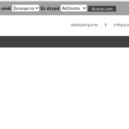
η ανά
Σε σειρά
προηγούμενο
1
επόμεν