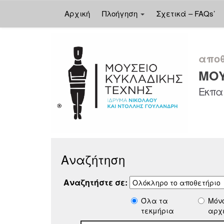
Αρχική
Πλοήγηση
Σχετικά – FAQs’
Skip
navigation
αποθ
ΜΟΥ
Εκπαι
Αναζήτηση
Αναζητήστε σε:
Όλα τα
Μόν
τεκμήρια
αρχ