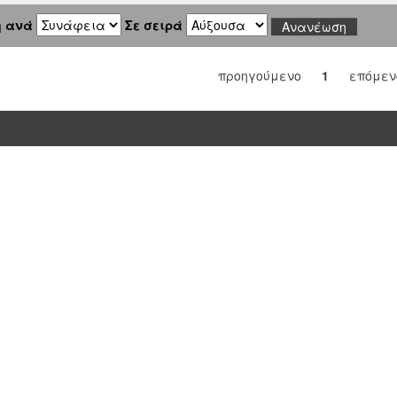
η ανά
Σε σειρά
προηγούμενο
1
επόμεν