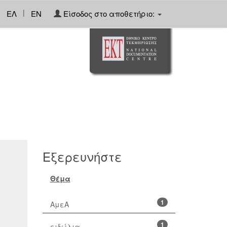
|
ΕΛ
EN
Είσοδος στο αποθετήριο:
Εξερευνήστε
Θέμα
1
ΑμεΑ
1
ειδώλια