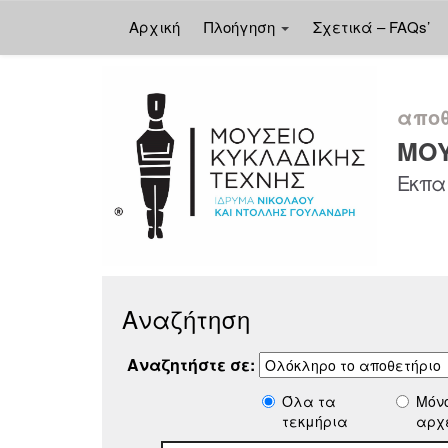
Αρχική
Πλοήγηση
Σχετικά – FAQs’
Skip
navigation
αποθ
ΜΟΥ
Εκπαι
Αναζήτηση
Αναζητήστε σε:
Όλα τα
Μόν
τεκμήρια
αρχ