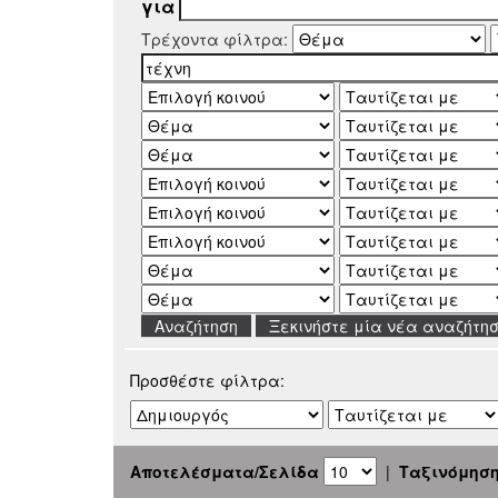
για
Τρέχοντα φίλτρα:
Ξεκινήστε μία νέα αναζήτη
Προσθέστε φίλτρα:
Αποτελέσματα/Σελίδα
|
Ταξινόμησ