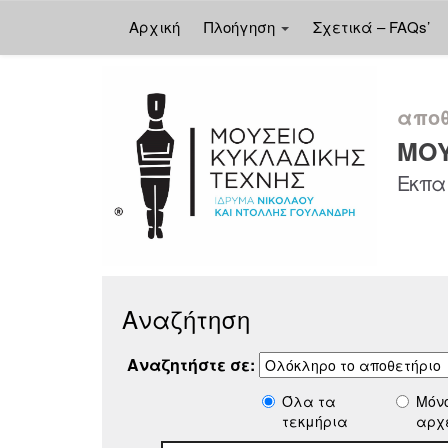
Αρχική
Πλοήγηση
Σχετικά – FAQs’
Skip
navigation
αποθ
ΜΟΥ
Εκπαι
Αναζήτηση
Αναζητήστε σε:
Όλα τα
Μόν
τεκμήρια
αρχ