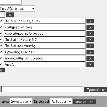
ση
η ανά
Σε σειρά